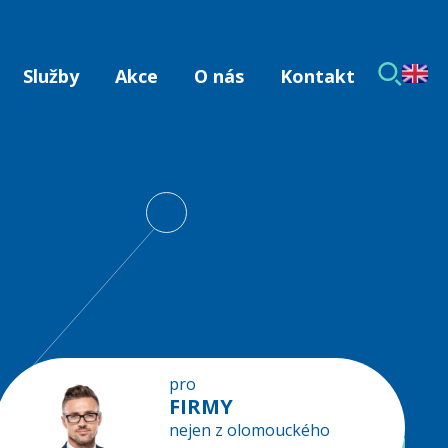
Služby
Akce
O nás
Kontakt
pro
FIRMY
nejen z olomouckého