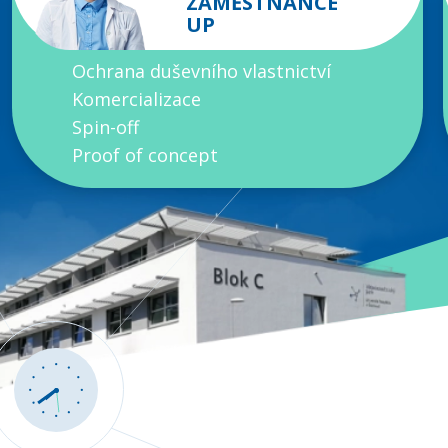
ZAMĚSTNANCE
UP
Ochrana duševního vlastnictví
Komercializace
Spin-off
Proof of concept