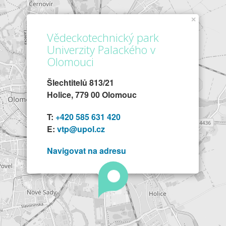
×
Vědeckotechnický park
Univerzity Palackého v
Olomouci
Šlechtitelů 813/21
Holice, 779 00 Olomouc
T:
+420 585 631 420
E:
vtp@upol.cz
Navigovat na adresu