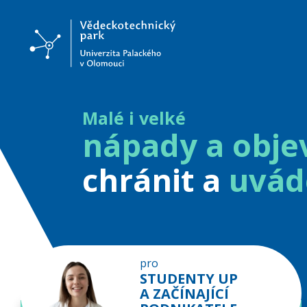
Malé i velké
nápady a obje
chránit a
uvád
pro
STUDENTY UP
A ZAČÍNAJÍCÍ