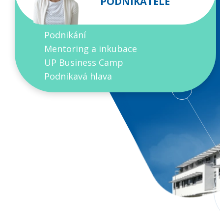
PODNIKATELE
Podnikání
Mentoring a inkubace
UP Business Camp
Podnikavá hlava