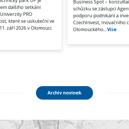
chnický park UP je
Business Spot – konzulta
em dalšího setkání
schůzku se zástupci Agen
Univerzity PRO
podporu podnikání a inve
st, které se uskuteční ve
CzechInvest, Inovačního 
11. září 2026 v Olomouci.
Olomouckého...
Více
Archiv novinek