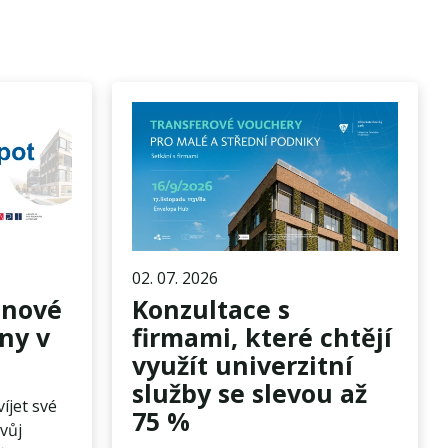
02. 07. 2026
 nové
Konzultace s
ny v
firmami, které chtějí
využít univerzitní
služby se slevou až
íjet své
75 %
vůj