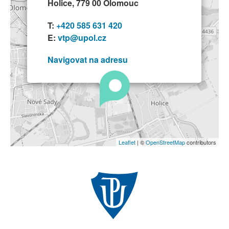
Holice, 779 00 Olomouc
T:
+420 585 631 420
E:
vtp@upol.cz
Navigovat na adresu
Leaflet
| ©
OpenStreetMap
contributors