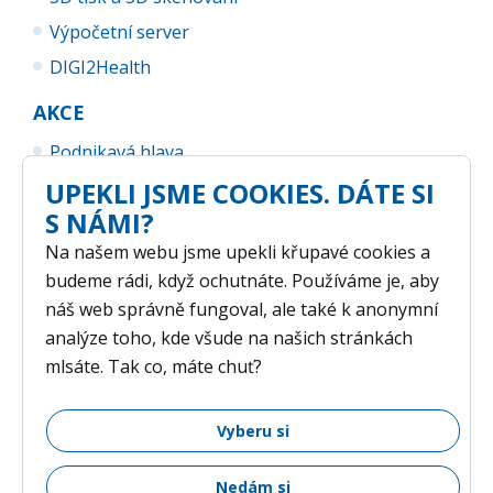
Výpočetní server
DIGI2Health
AKCE
Podnikavá hlava
UPEKLI JSME COOKIES. DÁTE SI
UP Business Camp
S NÁMI?
Na našem webu jsme upekli křupavé cookies a
budeme rádi, když ochutnáte. Používáme je, aby
náš web správně fungoval, ale také k anonymní
analýze toho, kde všude na našich stránkách
mlsáte. Tak co, máte chuť?
GDPR
/ © 2026 Vědeckotechnický park Univerzity Palackého v
Vyberu si
Olomouci /
Nastavení cookies
Nedám si