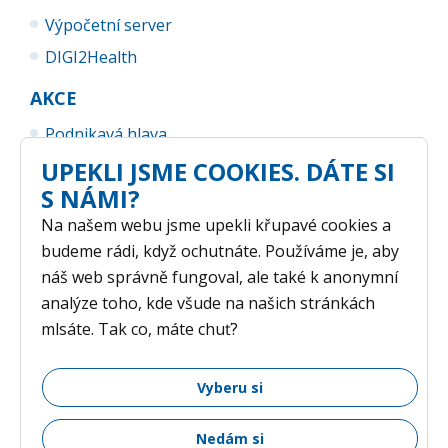
Výpočetní server
DIGI2Health
AKCE
Podnikavá hlava
UPEKLI JSME COOKIES. DÁTE SI
UP Business Camp
S NÁMI?
Na našem webu jsme upekli křupavé cookies a
budeme rádi, když ochutnáte. Používáme je, aby
náš web správně fungoval, ale také k anonymní
analýze toho, kde všude na našich stránkách
mlsáte. Tak co, máte chuť?
GDPR
/ © 2026 Vědeckotechnický park Univerzity Palackého v
Vyberu si
Olomouci /
Nastavení cookies
Nedám si