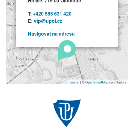
Holice, 779 00 Olomouc
T:
+420 585 631 420
E:
vtp@upol.cz
Navigovat na adresu
Leaflet
| ©
OpenStreetMap
contributors