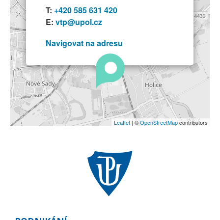
T:
+420 585 631 420
E:
vtp@upol.cz
Navigovat na adresu
Leaflet
| ©
OpenStreetMap
contributors