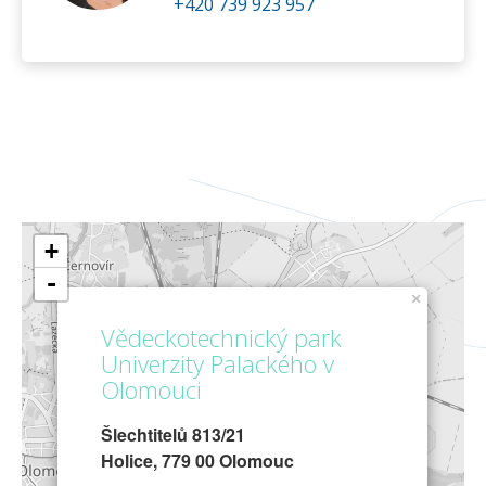
+420 739 923 957
+
-
×
Vědeckotechnický park
Univerzity Palackého v
Olomouci
Šlechtitelů 813/21
Holice, 779 00 Olomouc