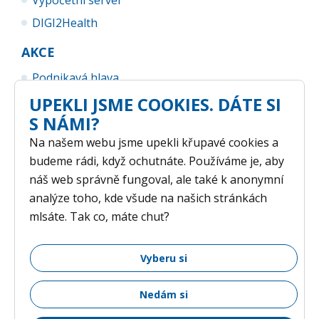
Výpočetní server
DIGI2Health
AKCE
Podnikavá hlava
UPEKLI JSME COOKIES. DÁTE SI
UP Business Camp
S NÁMI?
Na našem webu jsme upekli křupavé cookies a
budeme rádi, když ochutnáte. Používáme je, aby
náš web správně fungoval, ale také k anonymní
analýze toho, kde všude na našich stránkách
mlsáte. Tak co, máte chuť?
GDPR
/ © 2026 Vědeckotechnický park Univerzity Palackého v
Vyberu si
Olomouci /
Nastavení cookies
Nedám si
Vytvořil
OLC Webdesign