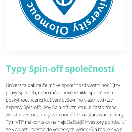
Typy Spin-off společností
Univerzita pak může mít ve společnosti vlastní podíl (tzv.
pravý Spin-off), nebo může nově vzniklé společnosti
poskytnout licenci k užívání duševního vlastnictví (tzv.
nepravý Spin-off). Aby Spin-off vzniknul, je často třeba
získat investora, který vám pomůže s nastartováním firmy.
Tým VTP má kontakty na nejdůležitější investory pohybující
se v oblasti investic do vědeckých výsledků a rád je s vámi