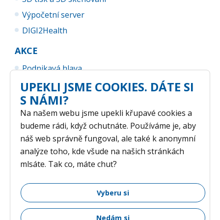
Výpočetní server
DIGI2Health
AKCE
Podnikavá hlava
UP Business Camp
UPEKLI JSME COOKIES. DÁTE SI
S NÁMI?
Na našem webu jsme upekli křupavé cookies a
budeme rádi, když ochutnáte. Používáme je, aby
náš web správně fungoval, ale také k anonymní
analýze toho, kde všude na našich stránkách
mlsáte. Tak co, máte chuť?
GDPR
/ © 2026 Vědeckotechnický park Univerzity Palackého v
Vyberu si
Olomouci /
Nastavení cookies
Nedám si