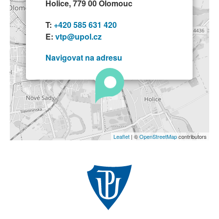
Holice, 779 00 Olomouc
T:
+420 585 631 420
E:
vtp@upol.cz
Navigovat na adresu
Leaflet
| ©
OpenStreetMap
contributors