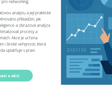
 pro networking.
ovou analýzu a její praktické
věnováno příkladům, jak
eligence a obrazová analýza
ptimalizovat procesy a
rmách. Akce je určena
 i široké veřejnosti, která
da uplatňuje v praxi.
ací o akci