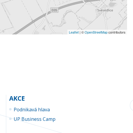
Leaflet
| ©
OpenStreetMap
contributors
AKCE
Podnikavá hlava
UP Business Camp