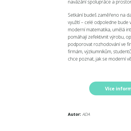
navázání spolupráce a prostor
Setkání budeš zaměřeno na dat
využití – celé odpoledne bude 
moderní matematika, umělá int
pomáhají zefektivnit výrobu, o
podporovat rozhodování ve fi
firmám, výzkumníkům, studentům
chce poznat, jak se moderní vě
Více inform
Autor:
ADA