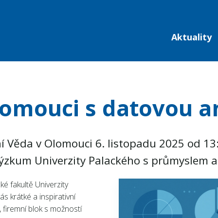
Aktuality
lomouci s datovou a
 Věda v Olomouci 6. listopadu 2025 od 13:0
ýzkum Univerzity Palackého s průmyslem a 
é fakultě Univerzity
s krátké a inspirativní
 firemní blok s možností