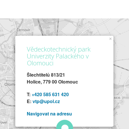
×
Vědeckotechnický park
Univerzity Palackého v
Olomouci
Šlechtitelů 813/21
Holice, 779 00 Olomouc
T:
+420 585 631 420
E:
vtp@upol.cz
Navigovat na adresu