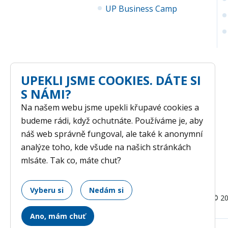
UP Business Camp
UPEKLI JSME COOKIES. DÁTE SI
S NÁMI?
Na našem webu jsme upekli křupavé cookies a
budeme rádi, když ochutnáte. Používáme je, aby
náš web správně fungoval, ale také k anonymní
analýze toho, kde všude na našich stránkách
mlsáte. Tak co, máte chuť?
Vyberu si
Nedám si
GDPR
/ © 20
Ano, mám chuť