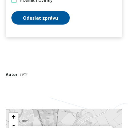
Posílat novinky
Odeslat zprávu
Autor:
LBG
+
-