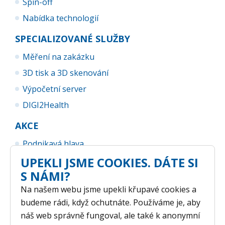
Spin-off
Nabídka technologií
SPECIALIZOVANÉ SLUŽBY
Měření na zakázku
3D tisk a 3D skenování
Výpočetní server
DIGI2Health
AKCE
Podnikavá hlava
UPEKLI JSME COOKIES. DÁTE SI
UP Business Camp
S NÁMI?
Na našem webu jsme upekli křupavé cookies a
budeme rádi, když ochutnáte. Používáme je, aby
náš web správně fungoval, ale také k anonymní