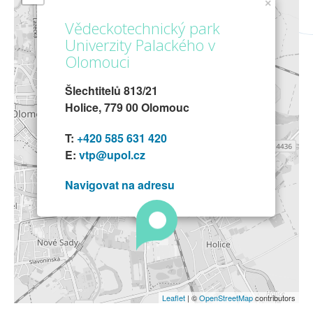
×
Vědeckotechnický park
Univerzity Palackého v
Olomouci
Šlechtitelů 813/21
Holice, 779 00 Olomouc
T:
+420 585 631 420
E:
vtp@upol.cz
Navigovat na adresu
Leaflet
| ©
OpenStreetMap
contributors