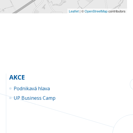
Leaflet
| ©
OpenStreetMap
contributors
AKCE
Podnikavá hlava
UP Business Camp