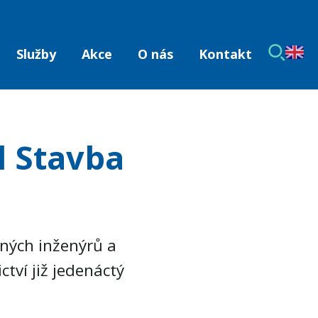
Služby
Akce
O nás
Kontakt
l Stavba
ných inženýrů a
tví již jedenáctý