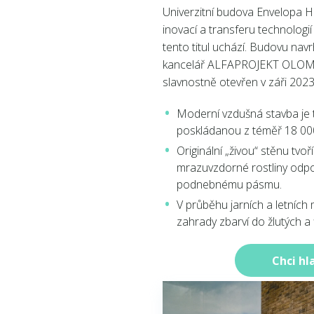
Univerzitní budova Envelopa H
inovací a transferu technologi
tento titul uchází. Budovu navr
kancelář ALFAPROJEKT OLOMOU
slavnostně otevřen v záři 2023
Moderní vzdušná stavba je 
poskládanou z téměř 18 000
Originální „živou“ stěnu tvoř
mrazuvzdorné rostliny odpo
podnebnému pásmu.
V průběhu jarních a letních 
zahrady zbarví do žlutých a 
Chci hl