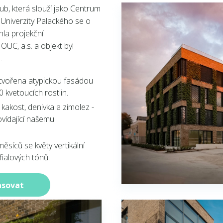
ub, která slouží jako Centrum
í Univerzity Palackého se o
hla projekční
C, a.s. a objekt byl
.
tvořena atypickou fasádou
 kvetoucích rostlin.
í kakost, denivka a zimolez -
vídající našemu
měsíců se květy vertikální
fialových tónů.
asovat