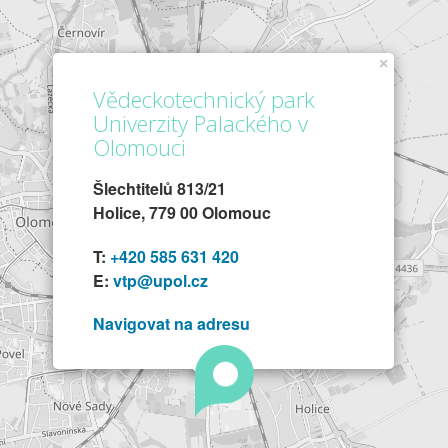
×
Vědeckotechnický park
Univerzity Palackého v
Olomouci
Šlechtitelů 813/21
Holice, 779 00 Olomouc
T:
+420 585 631 420
E:
vtp@upol.cz
Navigovat na adresu