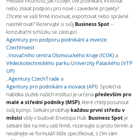
Hledáte možnosti, jak rozvíjet své podnikání, inovovat
nebo získat podporu pro nové i zavedené projekty?
Chcete ve vaší firmě inovovat, exportovat nebo správně
nasměrovat? Rezervujte si svůj
Business Spot
–
konzultační schůzku se zástupci
Agentury pro podporu podnikání a investic
CzechInvest
,
Inovačního centra Olomouckého kraje (ICOK)
a
Vědeckotechnického parku Univerzity Palackého (VTP
UP)
,
Agentury CzechTrade
a
Agentury pro podnikání a inovace (API)
. Společná
nabídka služeb našich institucí je určena
především pro
malé a střední podniky (MSP)
, které chtějí posunout
svůj byznys. Setkání probíhají
každou první středu v
měsíci
vždy v budově Envelopa Hub.
Business Spot
je
setkání šité na míru vaší firmě, rezervujte si proto termín a
neváhejte ve formuláři blíže specifikovat, s čím vám