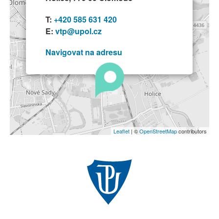
T:
+420 585 631 420
E:
vtp@upol.cz
Navigovat na adresu
Leaflet
| ©
OpenStreetMap
contributors