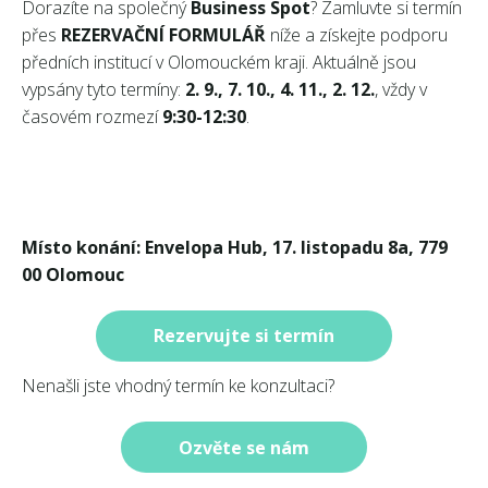
Dorazíte na společný
Business Spot
? Zamluvte si termín
přes
REZERVAČNÍ FORMULÁŘ
níže a získejte podporu
předních institucí v Olomouckém kraji. Aktuálně jsou
vypsány tyto termíny:
2. 9., 7. 10., 4. 11., 2. 12.
, vždy v
časovém rozmezí
9:30-12:30
.
Místo konání: Envelopa Hub, 17. listopadu 8a, 779
00 Olomouc
Rezervujte si termín
Nenašli jste vhodný termín ke konzultaci?
Ozvěte se nám