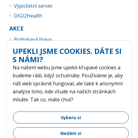
Výpočetní server
DIGI2Health
AKCE
Podnikavá hlava
UP Business Camp
UPEKLI JSME COOKIES. DÁTE SI
S NÁMI?
Na našem webu jsme upekli křupavé cookies a
budeme rádi, když ochutnáte. Používáme je, aby
náš web správně fungoval, ale také k anonymní
analýze toho, kde všude na našich stránkách
mlsáte. Tak co, máte chuť?
GDPR
/ © 2026 Vědeckotechnický park Univerzity Palackého v
Vyberu si
Olomouci /
Nastavení cookies
Nedám si