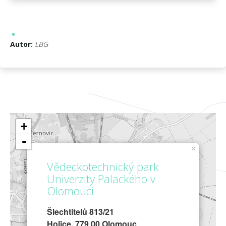
Autor:
LBG
+
-
×
Vědeckotechnický park
Univerzity Palackého v
Olomouci
Šlechtitelů 813/21
Holice, 779 00 Olomouc