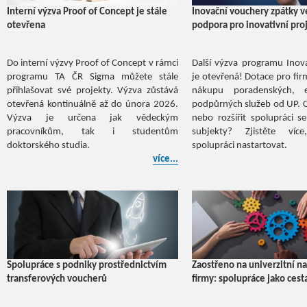
Interní výzva Proof of Concept je stále
Inovační vouchery zpátky v
otevřena
podpora pro inovativní pro
Do interní výzvy Proof of Concept v rámci
Další výzva programu Inov
programu TA ČR Sigma můžete stále
je otevřená! Dotace pro fir
přihlašovat své projekty. Výzva zůstává
nákupu poradenských, e
otevřená kontinuálně až do února 2026.
podpůrných služeb od UP. C
Výzva je určena jak vědeckým
nebo rozšířit spolupráci 
pracovníkům, tak i studentům
subjekty? Zjistěte víc
doktorského studia.
spolupráci nastartovat.
více...
Spolupráce s podniky prostřednictvím
Zaostřeno na univerzitní n
transferových voucherů
firmy: spolupráce jako cest