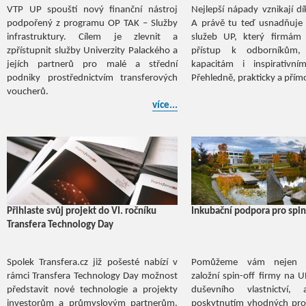
VTP UP spouští nový finanční nástroj
Nejlepší nápady vznikají dí
podpořený z programu OP TAK – Služby
A právě tu teď usnadňuje
infrastruktury. Cílem je zlevnit a
služeb UP, který firmám 
zpřístupnit služby Univerzity Palackého a
přístup k odborníkům
jejích partnerů pro malé a střední
kapacitám i inspirativní
podniky prostřednictvím transferových
Přehledně, prakticky a přímo
voucherů.
více...
Přihlaste svůj projekt do VI. ročníku
Inkubační podpora pro spin
Transfera Technology Day
Spolek Transfera.cz již pošesté nabízí v
Pomůžeme vám nejen s
rámci Transfera Technology Day možnost
založní spin-off firmy na 
představit nové technologie a projekty
duševního vlastnictví,
investorům a průmyslovým partnerům.
poskytnutím vhodných pro