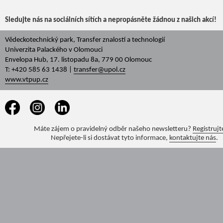
Sledujte nás na sociálních sítích a nepropásněte žádnou z našich akcí!
Vědeckotechnický park, Transfer znalostí a technologií
Univerzita Palackého v Olomouci
Envelopa Hub, 17. listopadu 8a, 779 00 Olomouc
T: +420 585 63 1438 |
transfer@upol.cz
www.vtpup.cz
Máte zájem o pravidelný odběr našeho newsletteru?
Registrujt
Nepřejete-li si dostávat tyto informace,
kontaktujte nás
.