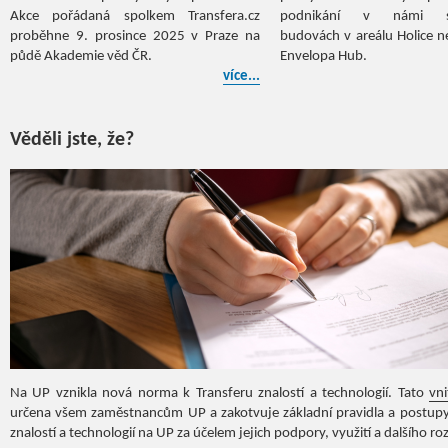
Akce pořádaná spolkem Transfera.cz
podnikání v námi sp
proběhne 9. prosince 2025 v Praze na
budovách v areálu Holice 
půdě Akademie věd ČR.
Envelopa Hub.
více...
Věděli jste, že?
Na UP vznikla nová norma k Transferu znalostí a technologií. Tato
vn
určena všem zaměstnancům UP a zakotvuje základní pravidla a postupy 
znalostí a technologií na UP za účelem jejich podpory, využití a dalšího ro